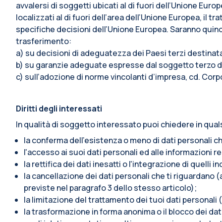
avvalersi di soggetti ubicati al di fuori dell’Unione Euro
localizzati al di fuori dell’area dell’Unione Europea, i
specifiche decisioni dell’Unione Europea. Saranno quindi 
trasferimento:
a) su decisioni di adeguatezza dei Paesi terzi destina
b) su garanzie adeguate espresse dal soggetto terzo de
c) sull’adozione di norme vincolanti d’impresa, cd. Corp
Diritti degli interessati
In qualità di soggetto interessato puoi chiedere in qual
la conferma dell’esistenza o meno di dati personali ch
l'accesso ai suoi dati personali ed alle informazioni re
la rettifica dei dati inesatti o l'integrazione di quelli i
la cancellazione dei dati personali che ti riguardano (a
previste nel paragrafo 3 dello stesso articolo);
la limitazione del trattamento dei tuoi dati personali (
la trasformazione in forma anonima o il blocco dei dati 