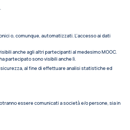
.
ronici o, comunque, automatizzati. L’accesso ai dati
sibili anche agli altri partecipanti al medesimo MOOC.
 partecipato sono visibili anche lì.
icurezza, al fine di effettuare analisi statistiche ed
o potranno essere comunicati a società̀ e/o persone, sia in