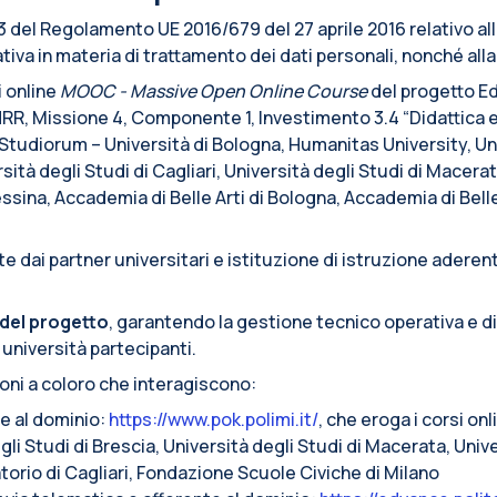
. 13 del Regolamento UE 2016/679 del 27 aprile 2016 relativo a
iva in materia di trattamento dei dati personali, nonché alla l
i online
MOOC - Massive Open Online Course
del progetto Ed
RR, Missione 4, Componente 1, Investimento 3.4 “Didattica 
r Studiorum – Università di Bologna, Humanitas University, Un
sità degli Studi di Cagliari, Università degli Studi di Macerat
Messina, Accademia di Belle Arti di Bologna, Accademia di Bell
 dai partner universitari e istituzione di istruzione aderent
del progetto
, garantendo la gestione tecnico operativa e d
 università partecipanti.
ioni a coloro che interagiscono:
te al dominio:
https://www.pok.polimi.it/
, che eroga i corsi on
li Studi di Brescia, Università degli Studi di Macerata, Unive
torio di Cagliari, Fondazione Scuole Civiche di Milano