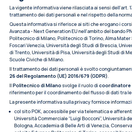
La vigente informativa viene rilasciata ai sensi dell’art
trattamento dei dati personali e nel rispetto della normat
Questa informativa si riferisce ai siti che erogano i cors
Avanzata - Next Generation EU nell’ambito del bando PN
Politecnico di Milano, Politecnico di Torino, Alma Mate
Foscari Venezia, Università degli Studi di Brescia, Univer
di Trento, Università di Pisa, Università degli Studi di 
Scuole Civiche di Milano.
Il trattamento dei dati personali è svolto congiuntamente
26 del Regolamento (UE) 2016/679 (GDPR)
.
Il
Politecnico di Milano
svolge il ruolo di
coordinatore 
riferimento per il coordinamento del flusso di dati tra le
La presente informativa sulla privacy fornisce informaz
col sito POK, accessibile per via telematica e afferen
Università Commerciale “Luigi Bocconi”, Università deg
Bologna, Accademia di Belle Arti di Venezia, Conserva