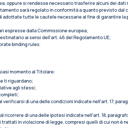
pea, oppure si rendesse necessario trasferire alcuni dei dati r
l trattamento sarà regolato in conformità a quanto previsto da
adottate tutte le cautele necessarie al fine di garantire la 
tari espresse dalla Commissione europea;
stinatario ai sensi dell’art. 46 del Regolamento UE;
orate binding rules.
siasi momento al Titolare:
e ti riguardano;
lative agli stessi;
ncompleti;
l verificarsi di una delle condizioni indicate nell'art. 17, pa
al ricorrere di una delle ipotesi indicate nell'art. 18, paragr
trattati in violazione di legge, compresi quelli di cui non è n