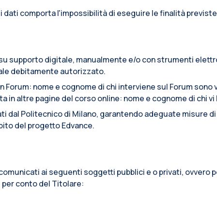
e i dati comporta l'impossibilità di eseguire le finalità previste
to su supporto digitale, manualmente e/o con strumenti elett
onale debitamente autorizzato.
n Forum: nome e cognome di chi interviene sul Forum sono vi
n altre pagine del corso online: nome e cognome di chi vi ha
tati dal Politecnico di Milano, garantendo adeguate misure di s
ambito del progetto Edvance.
re comunicati ai seguenti soggetti pubblici e o privati, ovver
, per conto del Titolare: