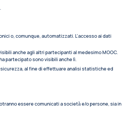
.
ronici o, comunque, automatizzati. L’accesso ai dati
sibili anche agli altri partecipanti al medesimo MOOC.
 partecipato sono visibili anche lì.
icurezza, al fine di effettuare analisi statistiche ed
o potranno essere comunicati a società̀ e/o persone, sia in