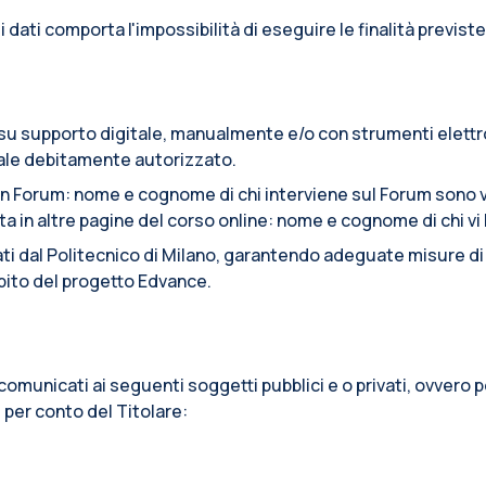
e i dati comporta l'impossibilità di eseguire le finalità previste
to su supporto digitale, manualmente e/o con strumenti elett
onale debitamente autorizzato.
n Forum: nome e cognome di chi interviene sul Forum sono vi
n altre pagine del corso online: nome e cognome di chi vi ha
tati dal Politecnico di Milano, garantendo adeguate misure di s
ambito del progetto Edvance.
re comunicati ai seguenti soggetti pubblici e o privati, ovver
, per conto del Titolare: