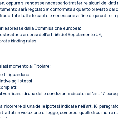
pea, oppure si rendesse necessario trasferire alcuni dei dati r
l trattamento sarà regolato in conformità a quanto previsto da
adottate tutte le cautele necessarie al fine di garantire la 
tari espresse dalla Commissione europea;
stinatario ai sensi dell’art. 46 del Regolamento UE;
orate binding rules.
siasi momento al Titolare:
e ti riguardano;
lative agli stessi;
ncompleti;
l verificarsi di una delle condizioni indicate nell'art. 17, pa
al ricorrere di una delle ipotesi indicate nell'art. 18, paragr
trattati in violazione di legge, compresi quelli di cui non è n