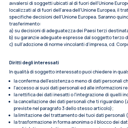
avvalersi di soggetti ubicati al di fuori dell’Unione Euro
localizzati al di fuori dell’area dell’Unione Europea, i
specifiche decisioni dell’Unione Europea. Saranno quindi 
trasferimento:
a) su decisioni di adeguatezza dei Paesi terzi destina
b) su garanzie adeguate espresse dal soggetto terzo de
c) sull’adozione di norme vincolanti d’impresa, cd. Corp
Diritti degli interessati
In qualità di soggetto interessato puoi chiedere in qual
la conferma dell’esistenza o meno di dati personali ch
l'accesso ai suoi dati personali ed alle informazioni re
la rettifica dei dati inesatti o l'integrazione di quelli i
la cancellazione dei dati personali che ti riguardano (a
previste nel paragrafo 3 dello stesso articolo);
la limitazione del trattamento dei tuoi dati personali (
la trasformazione in forma anonima o il blocco dei dati 