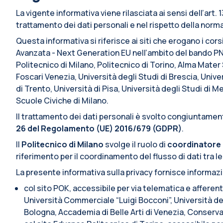
La vigente informativa viene rilasciata ai sensi dell’art
trattamento dei dati personali e nel rispetto della normat
Questa informativa si riferisce ai siti che erogano i cors
Avanzata - Next Generation EU nell’ambito del bando PN
Politecnico di Milano, Politecnico di Torino, Alma Mate
Foscari Venezia, Università degli Studi di Brescia, Univer
di Trento, Università di Pisa, Università degli Studi di 
Scuole Civiche di Milano.
Il trattamento dei dati personali è svolto congiuntamente
26 del Regolamento (UE) 2016/679 (GDPR)
.
Il
Politecnico di Milano
svolge il ruolo di
coordinatore 
riferimento per il coordinamento del flusso di dati tra le
La presente informativa sulla privacy fornisce informaz
col sito POK, accessibile per via telematica e afferen
Università Commerciale “Luigi Bocconi”, Università deg
Bologna, Accademia di Belle Arti di Venezia, Conserva