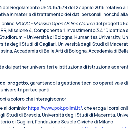
. 13 del Regolamento UE 2016/679 del 27 aprile 2016 relativo a
iva in materia di trattamento dei dati personali, nonché alla l
i online
MOOC - Massive Open Online Course
del progetto Ed
RR, Missione 4, Componente 1, Investimento 3.4 “Didattica 
r Studiorum – Università di Bologna, Humanitas University, Un
sità degli Studi di Cagliari, Università degli Studi di Macerat
Messina, Accademia di Belle Arti di Bologna, Accademia di Bell
 dai partner universitari e istituzione di istruzione aderent
del progetto
, garantendo la gestione tecnico operativa e d
 università partecipanti.
ioni a coloro che interagiscono:
te al dominio:
https://www.pok.polimi.it/
, che eroga i corsi on
li Studi di Brescia, Università degli Studi di Macerata, Unive
torio di Cagliari, Fondazione Scuole Civiche di Milano