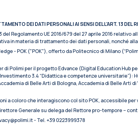
AMENTO DEI DATI PERSONALI AI SENSI DELL'ART. 13 DEL R
. 13 del Regolamento UE 2016/679 del 27 aprile 2016 relativo a
iva in materia di trattamento dei dati personali, nonché alla l
edge - POK ("POK"), offerto da Politecnico di Milano (“Polimi
er di Polimi per il progetto Edvance (Digital Education Hub p
nvestimento 3.4 “Didattica e competenze universitarie”): Hu
Accademia di Belle Arti di Bologna, Accademia di Belle Arti d
ni a coloro che interagiscono col sito POK, accessibile per v
 Direttore Generale su delega del Rettore pro-tempore – cont
rivacy@polimi.it - Tel. +39 0223999378