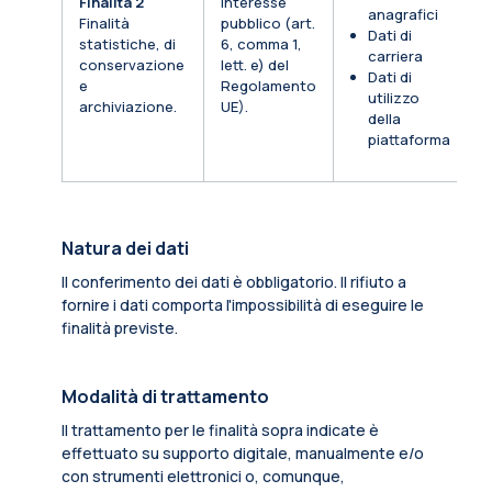
Finalità 2
Interesse
anagrafici
Finalità
pubblico (art.
Dati di
statistiche, di
6, comma 1,
carriera
conservazione
lett. e) del
Dati di
e
Regolamento
utilizzo
archiviazione.
UE).
della
piattaforma
Natura dei dati
Il conferimento dei dati è obbligatorio. Il rifiuto a
fornire i dati comporta l'impossibilità di eseguire le
finalità previste.
Modalità di trattamento
Il trattamento per le finalità sopra indicate è
effettuato su supporto digitale, manualmente e/o
con strumenti elettronici o, comunque,