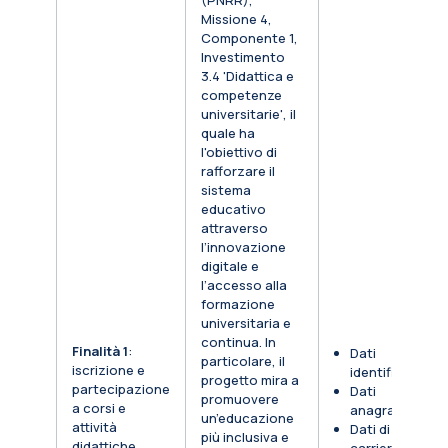
(PNRR),
Missione 4,
Componente 1,
Investimento
3.4 'Didattica e
competenze
universitarie', il
quale ha
l'obiettivo di
rafforzare il
sistema
educativo
attraverso
l’innovazione
digitale e
l’accesso alla
formazione
universitaria e
continua. In
Finalità 1
:
Dati
particolare, il
iscrizione e
identificativi
progetto mira a
partecipazione
Dati
promuovere
a corsi e
anagrafici
un’educazione
attività
Dati di
più inclusiva e
didattiche