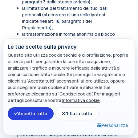
paragrafo 3 dello stesso articolo);
la limitazione del trattamento dei tuoi dati
personali (al ricorrere di una delle ipotesi
indicate nell'art. 18, paragrafo 1 del
Regolamento);
la trasformazione in forma anonima o il blocco
dei dati trattati in violazione di legge, compresi
Le tue scelte sulla privacy
quelli di cui non è necessaria la conservazione in
relazione agli scopi per i quali i dati sono stati
Questo sito utilizza cookie tecnici e di profilazione, propri e
raccolti o successivamente trattati.
di terze parti, per garantire la corretta navigazione,
analizzare il traffico e misurare l’efficacia delle attività di
In qualità di soggetto interessato hai inoltre diritto
comunicazione istituzionale. Se prosegui la navigazione o
di opporti, in tutto o in parte, per motivi legittimi al
clicchi su “Accetta tutti” acconsenti al loro utilizzo, oppure
trattamento dei dati personali che ti riguardano,
puoi scegliere quali cookie attivare e salvare le tue
ancorché pertinenti allo scopo della raccolta.
preferenze cliccando su “Gestisci cookie”. Per maggiori
Tali diritti sono esercitabili rivolgendosi al punto di
dettagli consulta la nostra
Informativa cookie
.
contatto
privacy@polimi.it
.
Accetta tutto
Rifiuta tutto
Qualora tu ritenga che i tuoi diritti siano stati violati
dal titolare e/o da un terzo, hai il diritto di
Personalizza
presentare un reclamo all’Autorità per la
protezione dei dati personali e/o ad altra autorità