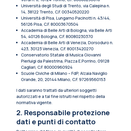
Università degli Studi di Trento, via Calepina n.
14, 38122 Trento, C.F. 00340520220
Università di Pisa, Lungarno Pacinotti n. 43/44,
56126 Pisa, C.F. 80003670504
Accademia di Belle Arti di Bologna, via Belle Arti
54, 40126 Bologna, C.F. 80080230370
Accademia di Belle Arti di Venezia, Dorsoduro n.
423, 30123 Venezia, C.F. 80013420270
Conservatorio Statale di Musica Giovanni
Pierluigi da Palestrina, Piazza E.Porrino, 09128
Cagliari, C.F. 80000960924
Scuole Civiche di Milano – FdP, Alzaia Naviglio
Grande, 20, 20144 Milano, C.F. 97269560153
I dati saranno trattati da ulteriori soggetti
autorizzati e a tal fine istruiti nel rispetto della
normativa vigente.
2. Responsabile protezione
dati e punti di contatto