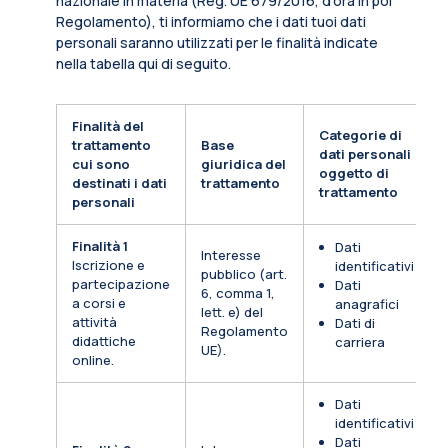
nazionale in materia (Reg. UE 679/2016, d’ora in poi
Regolamento), ti informiamo che i dati tuoi dati
personali saranno utilizzati per le finalità indicate
nella tabella qui di seguito.
Finalità del
Categorie di
trattamento
Base
dati personali
cui sono
giuridica del
oggetto di
destinati i dati
trattamento
trattamento
personali
Finalità 1
Dati
Interesse
Iscrizione e
identificativi
pubblico (art.
partecipazione
Dati
6, comma 1,
a corsi e
anagrafici
lett. e) del
attività
Dati di
Regolamento
didattiche
carriera
UE).
online.
Dati
identificativi
Dati