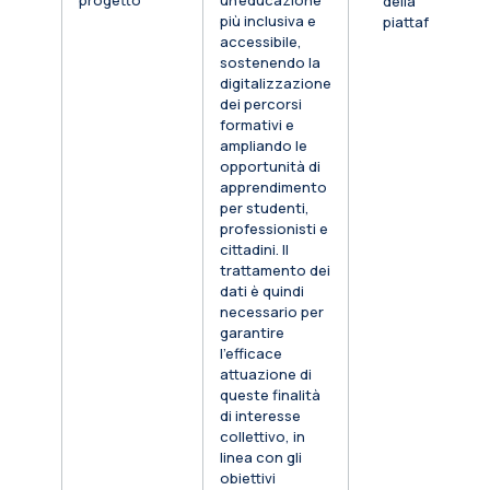
progetto
un’educazione
della
più inclusiva e
piattaforma
accessibile,
sostenendo la
digitalizzazione
dei percorsi
formativi e
ampliando le
opportunità di
apprendimento
per studenti,
professionisti e
cittadini. Il
trattamento dei
dati è quindi
necessario per
garantire
l’efficace
attuazione di
queste finalità
di interesse
collettivo, in
linea con gli
obiettivi