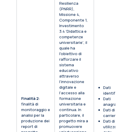
Resilienza
(PNRR),
Missione 4,
Componente 1,
Investimento
3.4 'Didattica e
competenze
universitarie', il
quale ha
l'obiettivo di
rafforzare il
sistema
educativo
attraverso
l’innovazione
digitale e
Dati
l’accesso alla
identificativi
Finalità 2
:
formazione
Dati
finalità di
universitaria e
anagrafici
monitoraggio e
continua. In
Dati di
analisi per la
particolare, il
carriera
produzione dei
progetto mira a
Dati di
report di
promuovere
utilizzo