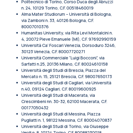
Politecnico di Torino, Corso Duca degli Abruzzi
n. 24, 10129 Torino, C.F. 00518460019
Alma Mater Studiorum – Università di Bologna,
via Zamboni n. 33, 40126 Bologna, C.F.
80007010376
Humanitas University, via Rita Levi Montalcini n.
4, 20072 Pieve Emanuele (MI), C.F. 97692990159
Università Ca’ Foscari Venezia, Dorsoduro 3246,
30123 Venezia, C.F. 80007720271
Università Commerciale “Luigi Bocconi”, via
Sarfatti n.25, 20136 Milano, C.F. 80024610158
Università degli Studi di Brescia, Piazza del
Mercato n. 15, 25121 Brescia, C.F. 98007650173
Università degli Studi di Cagliari, via Università
n.40, 09124 Cagliari, C.F. 80019600925
Università degli Studi di Macerata, via
Crescimbeni nn. 30-32, 62100 Macerata, C.F.
00177050432
Università degli Studi di Messina, Piazza
Pugliatti n. 1, 98122 Messina, C.F. 80004070837
Università degli Studi di Torino, via Giuseppe
Verdi n. 8, 10124 Torino, C.F. 80088230018