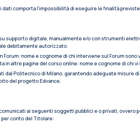
e i dati comporta l'impossibilità di eseguire le finalità previste
to su supporto digitale, manualmente e/o con strumenti elett
onale debitamente autorizzato.
n Forum: nome e cognome di chi interviene sul Forum sono vi
n altre pagine del corso online: nome e cognome di chi vi ha
tati dal Politecnico di Milano, garantendo adeguate misure di s
ambito del progetto Edvance.
re comunicati ai seguenti soggetti pubblici e o privati, ovver
, per conto del Titolare: