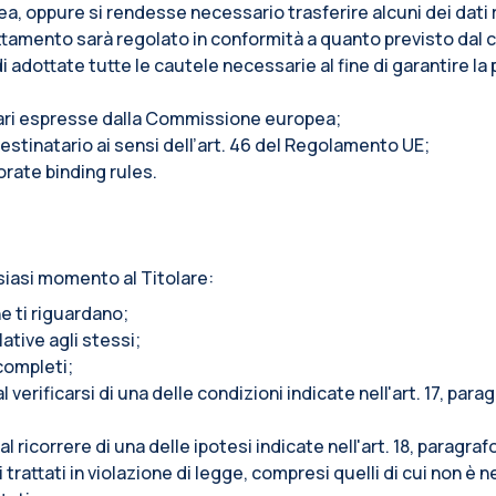
pea, oppure si rendesse necessario trasferire alcuni dei dati r
l trattamento sarà regolato in conformità a quanto previsto da
adottate tutte le cautele necessarie al fine di garantire la 
tari espresse dalla Commissione europea;
stinatario ai sensi dell’art. 46 del Regolamento UE;
orate binding rules.
siasi momento al Titolare:
e ti riguardano;
lative agli stessi;
ncompleti;
l verificarsi di una delle condizioni indicate nell'art. 17, pa
al ricorrere di una delle ipotesi indicate nell'art. 18, paragr
trattati in violazione di legge, compresi quelli di cui non è n