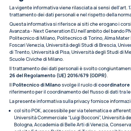
La vigente informativa viene rilasciata ai sensi dell’art
trattamento dei dati personali e nel rispetto della normat
Questa informativa si riferisce ai siti che erogano i cors
Avanzata - Next Generation EU nell’ambito del bando PN
Politecnico di Milano, Politecnico di Torino, Alma Mate
Foscari Venezia, Università degli Studi di Brescia, Univer
di Trento, Università di Pisa, Università degli Studi di 
Scuole Civiche di Milano.
Il trattamento dei dati personali è svolto congiuntamente
26 del Regolamento (UE) 2016/679 (GDPR)
.
Il
Politecnico di Milano
svolge il ruolo di
coordinatore 
riferimento per il coordinamento del flusso di dati tra le
La presente informativa sulla privacy fornisce informaz
col sito POK, accessibile per via telematica e afferen
Università Commerciale “Luigi Bocconi”, Università deg
Bologna, Accademia di Belle Arti di Venezia, Conserva