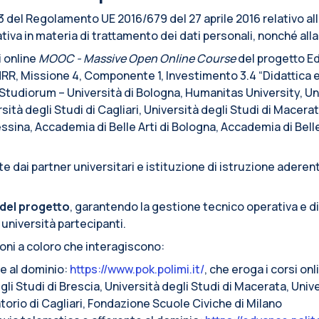
. 13 del Regolamento UE 2016/679 del 27 aprile 2016 relativo a
iva in materia di trattamento dei dati personali, nonché alla l
i online
MOOC - Massive Open Online Course
del progetto Ed
RR, Missione 4, Componente 1, Investimento 3.4 “Didattica 
r Studiorum – Università di Bologna, Humanitas University, Un
sità degli Studi di Cagliari, Università degli Studi di Macerat
Messina, Accademia di Belle Arti di Bologna, Accademia di Bell
 dai partner universitari e istituzione di istruzione aderent
del progetto
, garantendo la gestione tecnico operativa e d
 università partecipanti.
ioni a coloro che interagiscono:
te al dominio:
https://www.pok.polimi.it/
, che eroga i corsi on
li Studi di Brescia, Università degli Studi di Macerata, Unive
torio di Cagliari, Fondazione Scuole Civiche di Milano