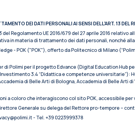
AMENTO DEI DATI PERSONALI AI SENSI DELL'ART. 13 DEL R
. 13 del Regolamento UE 2016/679 del 27 aprile 2016 relativo a
iva in materia di trattamento dei dati personali, nonché alla l
edge - POK ("POK"), offerto da Politecnico di Milano (“Polimi
er di Polimi per il progetto Edvance (Digital Education Hub p
nvestimento 3.4 “Didattica e competenze universitarie”): Hu
Accademia di Belle Arti di Bologna, Accademia di Belle Arti d
ni a coloro che interagiscono col sito POK, accessibile per v
 Direttore Generale su delega del Rettore pro-tempore – cont
rivacy@polimi.it - Tel. +39 0223999378