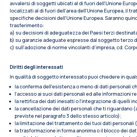
avvalersi di soggetti ubicati al di fuori dell’Unione Euro
localizzati al di fuori dell’area dell’Unione Europea, i
specifiche decisioni dell’Unione Europea. Saranno quindi 
trasferimento:
a) su decisioni di adeguatezza dei Paesi terzi destina
b) su garanzie adeguate espresse dal soggetto terzo de
c) sull’adozione di norme vincolanti d’impresa, cd. Corp
Diritti degli interessati
In qualità di soggetto interessato puoi chiedere in qual
la conferma dell’esistenza o meno di dati personali ch
l'accesso ai suoi dati personali ed alle informazioni re
la rettifica dei dati inesatti o l'integrazione di quelli i
la cancellazione dei dati personali che ti riguardano (a
previste nel paragrafo 3 dello stesso articolo);
la limitazione del trattamento dei tuoi dati personali (
la trasformazione in forma anonima o il blocco dei dati 