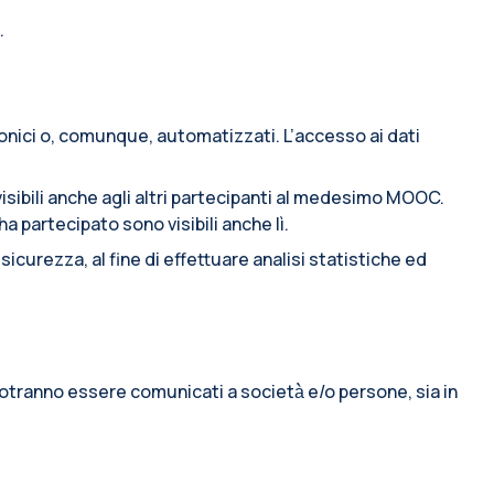
.
ronici o, comunque, automatizzati. L’accesso ai dati
sibili anche agli altri partecipanti al medesimo MOOC.
 partecipato sono visibili anche lì.
icurezza, al fine di effettuare analisi statistiche ed
o potranno essere comunicati a società̀ e/o persone, sia in