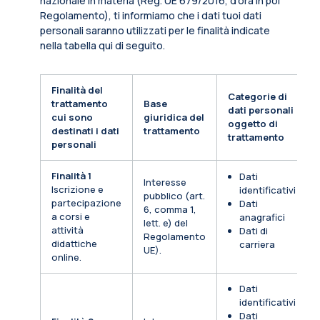
nazionale in materia (Reg. UE 679/2016, d’ora in poi
Regolamento), ti informiamo che i dati tuoi dati
personali saranno utilizzati per le finalità indicate
nella tabella qui di seguito.
Finalità del
Categorie di
trattamento
Base
dati personali
cui sono
giuridica del
oggetto di
destinati i dati
trattamento
trattamento
personali
Finalità 1
Dati
Interesse
Iscrizione e
identificativi
pubblico (art.
partecipazione
Dati
6, comma 1,
a corsi e
anagrafici
lett. e) del
attività
Dati di
Regolamento
didattiche
carriera
UE).
online.
Dati
identificativi
Dati