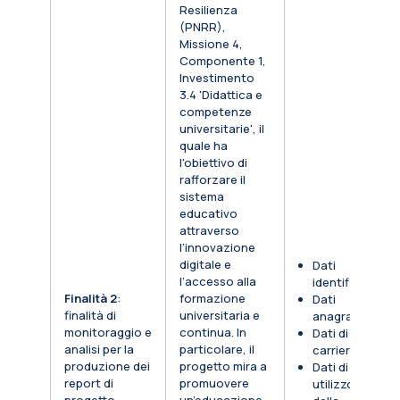
Resilienza
(PNRR),
Missione 4,
Componente 1,
Investimento
3.4 'Didattica e
competenze
universitarie', il
quale ha
l'obiettivo di
rafforzare il
sistema
educativo
attraverso
l’innovazione
digitale e
Dati
l’accesso alla
identificativi
Finalità 2
:
formazione
Dati
finalità di
universitaria e
anagrafici
monitoraggio e
continua. In
Dati di
analisi per la
particolare, il
carriera
produzione dei
progetto mira a
Dati di
report di
promuovere
utilizzo