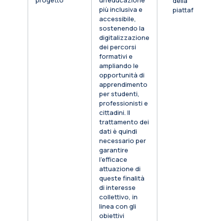
progetto
un’educazione
della
più inclusiva e
piattaforma
accessibile,
sostenendo la
digitalizzazione
dei percorsi
formativi e
ampliando le
opportunità di
apprendimento
per studenti,
professionisti e
cittadini. Il
trattamento dei
dati è quindi
necessario per
garantire
l’efficace
attuazione di
queste finalità
di interesse
collettivo, in
linea con gli
obiettivi