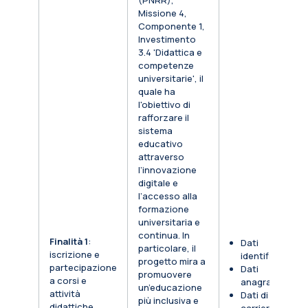
(PNRR),
Missione 4,
Componente 1,
Investimento
3.4 'Didattica e
competenze
universitarie', il
quale ha
l'obiettivo di
rafforzare il
sistema
educativo
attraverso
l’innovazione
digitale e
l’accesso alla
formazione
universitaria e
continua. In
Finalità 1
:
Dati
particolare, il
iscrizione e
identificativi
progetto mira a
partecipazione
Dati
promuovere
a corsi e
anagrafici
un’educazione
attività
Dati di
più inclusiva e
didattiche