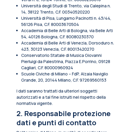
Università degli Studi di Trento, via Calepina n.
14, 38122 Trento, C.F. 00340520220
Università di Pisa, Lungarno Pacinotti n. 43/44,
56126 Pisa, C.F. 80003670504
Accademia di Belle Arti di Bologna, via Belle Arti
54, 40126 Bologna, C.F. 80080230370
Accademia di Belle Arti di Venezia, Dorsoduro n.
423, 30123 Venezia, C.F. 80013420270
Conservatorio Statale di Musica Giovanni
Pierluigi da Palestrina, Piazza E.Porrino, 09128
Cagliari, C.F. 80000960924
Scuole Civiche di Milano – FdP, Alzaia Naviglio
Grande, 20, 20144 Milano, C.F. 97269560153
I dati saranno trattati da ulteriori soggetti
autorizzati e a tal fine istruiti nel rispetto della
normativa vigente.
2. Responsabile protezione
dati e punti di contatto