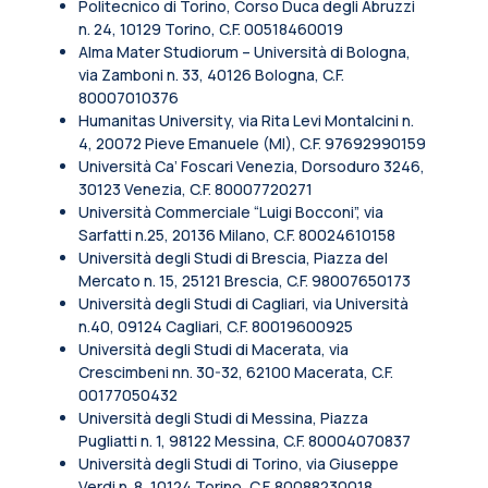
Politecnico di Torino, Corso Duca degli Abruzzi
n. 24, 10129 Torino, C.F. 00518460019
Alma Mater Studiorum – Università di Bologna,
via Zamboni n. 33, 40126 Bologna, C.F.
80007010376
Humanitas University, via Rita Levi Montalcini n.
4, 20072 Pieve Emanuele (MI), C.F. 97692990159
Università Ca’ Foscari Venezia, Dorsoduro 3246,
30123 Venezia, C.F. 80007720271
Università Commerciale “Luigi Bocconi”, via
Sarfatti n.25, 20136 Milano, C.F. 80024610158
Università degli Studi di Brescia, Piazza del
Mercato n. 15, 25121 Brescia, C.F. 98007650173
Università degli Studi di Cagliari, via Università
n.40, 09124 Cagliari, C.F. 80019600925
Università degli Studi di Macerata, via
Crescimbeni nn. 30-32, 62100 Macerata, C.F.
00177050432
Università degli Studi di Messina, Piazza
Pugliatti n. 1, 98122 Messina, C.F. 80004070837
Università degli Studi di Torino, via Giuseppe
Verdi n. 8, 10124 Torino, C.F. 80088230018