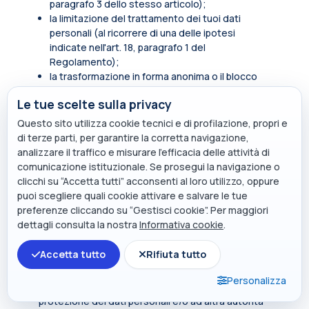
paragrafo 3 dello stesso articolo);
la limitazione del trattamento dei tuoi dati
personali (al ricorrere di una delle ipotesi
indicate nell'art. 18, paragrafo 1 del
Regolamento);
la trasformazione in forma anonima o il blocco
dei dati trattati in violazione di legge, compresi
Le tue scelte sulla privacy
quelli di cui non è necessaria la conservazione in
relazione agli scopi per i quali i dati sono stati
Questo sito utilizza cookie tecnici e di profilazione, propri e
raccolti o successivamente trattati.
di terze parti, per garantire la corretta navigazione,
analizzare il traffico e misurare l’efficacia delle attività di
In qualità di soggetto interessato hai inoltre diritto
comunicazione istituzionale. Se prosegui la navigazione o
di opporti, in tutto o in parte, per motivi legittimi al
clicchi su “Accetta tutti” acconsenti al loro utilizzo, oppure
trattamento dei dati personali che ti riguardano,
puoi scegliere quali cookie attivare e salvare le tue
ancorché pertinenti allo scopo della raccolta.
preferenze cliccando su “Gestisci cookie”. Per maggiori
Tali diritti sono esercitabili rivolgendosi al punto di
dettagli consulta la nostra
Informativa cookie
.
contatto
privacy@polimi.it
.
Accetta tutto
Rifiuta tutto
Qualora tu ritenga che i tuoi diritti siano stati violati
dal titolare e/o da un terzo, hai il diritto di
Personalizza
presentare un reclamo all’Autorità per la
protezione dei dati personali e/o ad altra autorità