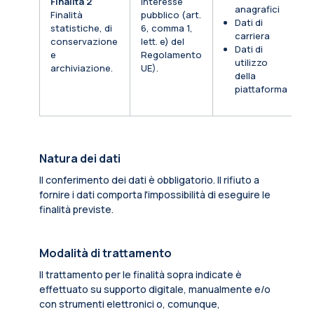
Finalità 2
Interesse
anagrafici
Finalità
pubblico (art.
Dati di
statistiche, di
6, comma 1,
carriera
conservazione
lett. e) del
Dati di
e
Regolamento
utilizzo
archiviazione.
UE).
della
piattaforma
Natura dei dati
Il conferimento dei dati è obbligatorio. Il rifiuto a
fornire i dati comporta l'impossibilità di eseguire le
finalità previste.
Modalità di trattamento
Il trattamento per le finalità sopra indicate è
effettuato su supporto digitale, manualmente e/o
con strumenti elettronici o, comunque,