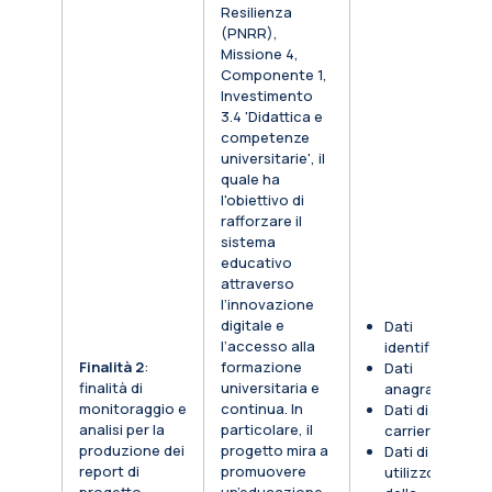
Resilienza
(PNRR),
Missione 4,
Componente 1,
Investimento
3.4 'Didattica e
competenze
universitarie', il
quale ha
l'obiettivo di
rafforzare il
sistema
educativo
attraverso
l’innovazione
digitale e
Dati
l’accesso alla
identificativi
Finalità 2
:
formazione
Dati
finalità di
universitaria e
anagrafici
monitoraggio e
continua. In
Dati di
analisi per la
particolare, il
carriera
produzione dei
progetto mira a
Dati di
report di
promuovere
utilizzo