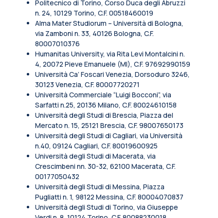
Politecnico di Torino, Corso Duca degli Abruzzi
n. 24, 10129 Torino, C.F. 00518460019
Alma Mater Studiorum – Università di Bologna,
via Zamboni n. 33, 40126 Bologna, C.F.
80007010376
Humanitas University, via Rita Levi Montalcini n.
4, 20072 Pieve Emanuele (MI), C.F. 97692990159
Università Ca’ Foscari Venezia, Dorsoduro 3246,
30123 Venezia, C.F. 80007720271
Università Commerciale “Luigi Bocconi”, via
Sarfatti n.25, 20136 Milano, C.F. 80024610158
Università degli Studi di Brescia, Piazza del
Mercato n. 15, 25121 Brescia, C.F. 98007650173
Università degli Studi di Cagliari, via Università
n.40, 09124 Cagliari, C.F. 80019600925
Università degli Studi di Macerata, via
Crescimbeni nn. 30-32, 62100 Macerata, C.F.
00177050432
Università degli Studi di Messina, Piazza
Pugliatti n. 1, 98122 Messina, C.F. 80004070837
Università degli Studi di Torino, via Giuseppe
Verdi n. 8, 10124 Torino, C.F. 80088230018