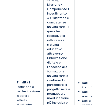
(PNRR),
Missione 4,
Componente 1,
Investimento
3.4 'Didattica e
competenze
universitarie', il
quale ha
l'obiettivo di
rafforzare il
sistema
educativo
attraverso
l’innovazione
digitale e
l’accesso alla
formazione
universitaria e
continua. In
Finalità 1
:
Dati
particolare, il
iscrizione e
identificativi
progetto mira a
partecipazione
Dati
promuovere
a corsi e
anagrafici
un’educazione
attività
Dati di
più inclusiva e
didattiche