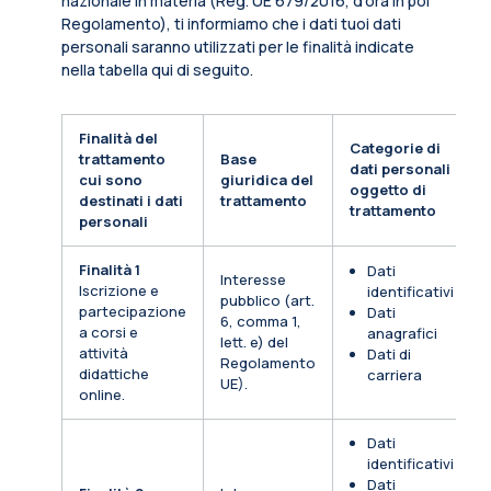
nazionale in materia (Reg. UE 679/2016, d’ora in poi
Regolamento), ti informiamo che i dati tuoi dati
personali saranno utilizzati per le finalità indicate
nella tabella qui di seguito.
Finalità del
Categorie di
trattamento
Base
dati personali
cui sono
giuridica del
oggetto di
destinati i dati
trattamento
trattamento
personali
Finalità 1
Dati
Interesse
Iscrizione e
identificativi
pubblico (art.
partecipazione
Dati
6, comma 1,
a corsi e
anagrafici
lett. e) del
attività
Dati di
Regolamento
didattiche
carriera
UE).
online.
Dati
identificativi
Dati