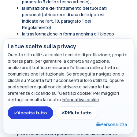
paragrafo 3 dello stesso articolo);
la limitazione del trattamento dei tuoi dati
personali (al ricorrere di una delle ipotesi
indicate nell'art. 18, paragrafo 1 del
Regolamento);
la trasformazione in forma anonima o il blocco
dei dati trattati in violazione di legge, compresi
Le tue scelte sulla privacy
quelli di cui non è necessaria la conservazione in
relazione agli scopi per i quali i dati sono stati
Questo sito utilizza cookie tecnici e di profilazione, propri e
raccolti o successivamente trattati.
di terze parti, per garantire la corretta navigazione,
analizzare il traffico e misurare l’efficacia delle attività di
In qualità di soggetto interessato hai inoltre diritto
comunicazione istituzionale. Se prosegui la navigazione o
di opporti, in tutto o in parte, per motivi legittimi al
clicchi su “Accetta tutti” acconsenti al loro utilizzo, oppure
trattamento dei dati personali che ti riguardano,
puoi scegliere quali cookie attivare e salvare le tue
ancorché pertinenti allo scopo della raccolta.
preferenze cliccando su “Gestisci cookie”. Per maggiori
Tali diritti sono esercitabili rivolgendosi al punto di
dettagli consulta la nostra
Informativa cookie
.
contatto
privacy@polimi.it
.
Accetta tutto
Rifiuta tutto
Qualora tu ritenga che i tuoi diritti siano stati violati
dal titolare e/o da un terzo, hai il diritto di
Personalizza
presentare un reclamo all’Autorità per la
protezione dei dati personali e/o ad altra autorità