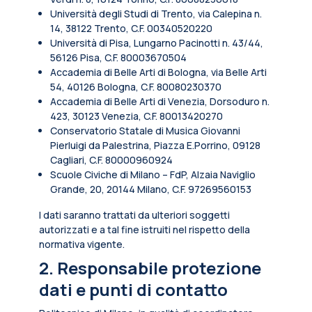
Università degli Studi di Trento, via Calepina n.
14, 38122 Trento, C.F. 00340520220
Università di Pisa, Lungarno Pacinotti n. 43/44,
56126 Pisa, C.F. 80003670504
Accademia di Belle Arti di Bologna, via Belle Arti
54, 40126 Bologna, C.F. 80080230370
Accademia di Belle Arti di Venezia, Dorsoduro n.
423, 30123 Venezia, C.F. 80013420270
Conservatorio Statale di Musica Giovanni
Pierluigi da Palestrina, Piazza E.Porrino, 09128
Cagliari, C.F. 80000960924
Scuole Civiche di Milano – FdP, Alzaia Naviglio
Grande, 20, 20144 Milano, C.F. 97269560153
I dati saranno trattati da ulteriori soggetti
autorizzati e a tal fine istruiti nel rispetto della
normativa vigente.
2. Responsabile protezione
dati e punti di contatto