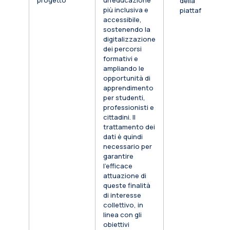
progetto
un’educazione
della
più inclusiva e
piattaforma
accessibile,
sostenendo la
digitalizzazione
dei percorsi
formativi e
ampliando le
opportunità di
apprendimento
per studenti,
professionisti e
cittadini. Il
trattamento dei
dati è quindi
necessario per
garantire
l’efficace
attuazione di
queste finalità
di interesse
collettivo, in
linea con gli
obiettivi