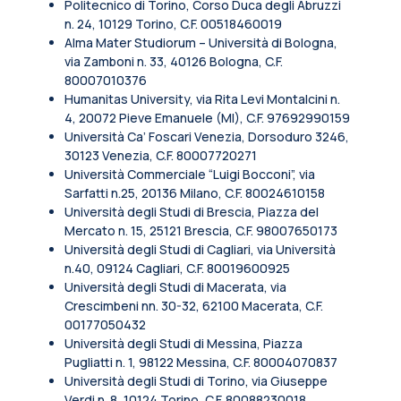
Politecnico di Torino, Corso Duca degli Abruzzi
n. 24, 10129 Torino, C.F. 00518460019
Alma Mater Studiorum – Università di Bologna,
via Zamboni n. 33, 40126 Bologna, C.F.
80007010376
Humanitas University, via Rita Levi Montalcini n.
4, 20072 Pieve Emanuele (MI), C.F. 97692990159
Università Ca’ Foscari Venezia, Dorsoduro 3246,
30123 Venezia, C.F. 80007720271
Università Commerciale “Luigi Bocconi”, via
Sarfatti n.25, 20136 Milano, C.F. 80024610158
Università degli Studi di Brescia, Piazza del
Mercato n. 15, 25121 Brescia, C.F. 98007650173
Università degli Studi di Cagliari, via Università
n.40, 09124 Cagliari, C.F. 80019600925
Università degli Studi di Macerata, via
Crescimbeni nn. 30-32, 62100 Macerata, C.F.
00177050432
Università degli Studi di Messina, Piazza
Pugliatti n. 1, 98122 Messina, C.F. 80004070837
Università degli Studi di Torino, via Giuseppe
Verdi n. 8, 10124 Torino, C.F. 80088230018