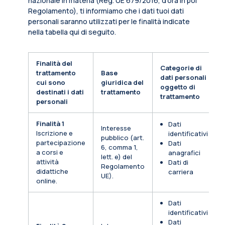
nazionale in materia (Reg. UE 679/2016, d’ora in poi
Regolamento), ti informiamo che i dati tuoi dati
personali saranno utilizzati per le finalità indicate
nella tabella qui di seguito.
Finalità del
Categorie di
trattamento
Base
dati personali
cui sono
giuridica del
oggetto di
destinati i dati
trattamento
trattamento
personali
Finalità 1
Dati
Interesse
Iscrizione e
identificativi
pubblico (art.
partecipazione
Dati
6, comma 1,
a corsi e
anagrafici
lett. e) del
attività
Dati di
Regolamento
didattiche
carriera
UE).
online.
Dati
identificativi
Dati