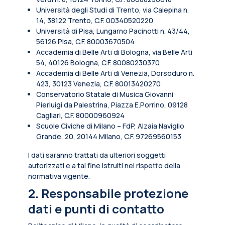
Università degli Studi di Trento, via Calepina n.
14, 38122 Trento, C.F. 00340520220
Università di Pisa, Lungarno Pacinotti n. 43/44,
56126 Pisa, C.F. 80003670504
Accademia di Belle Arti di Bologna, via Belle Arti
54, 40126 Bologna, C.F. 80080230370
Accademia di Belle Arti di Venezia, Dorsoduro n.
423, 30123 Venezia, C.F. 80013420270
Conservatorio Statale di Musica Giovanni
Pierluigi da Palestrina, Piazza E.Porrino, 09128
Cagliari, C.F. 80000960924
Scuole Civiche di Milano – FdP, Alzaia Naviglio
Grande, 20, 20144 Milano, C.F. 97269560153
I dati saranno trattati da ulteriori soggetti
autorizzati e a tal fine istruiti nel rispetto della
normativa vigente.
2. Responsabile protezione
dati e punti di contatto