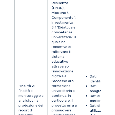
Resilienza
(PNRR),
Missione 4,
Componente 1,
Investimento
3.4 'Didattica e
competenze
universitarie', il
quale ha
l'obiettivo di
rafforzare il
sistema
educativo
attraverso
l’innovazione
digitale e
Dati
l’accesso alla
identificativi
Finalità 2
:
formazione
Dati
finalità di
universitaria e
anagrafici
monitoraggio e
continua. In
Dati di
analisi per la
particolare, il
carriera
produzione dei
progetto mira a
Dati di
report di
promuovere
utilizzo