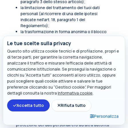
paragrafo 3 dello stesso articolo);
la limitazione del trattamento dei tuoi dati
personali (al ricorrere di una delle ipotesi
indicate nell'art. 18, paragrafo 1 del
Regolamento);
la trasformazione in forma anonima o il blocco
dei dati trattati in violazione di legge, compresi
Le tue scelte sulla privacy
quelli di cui non è necessaria la conservazione in
relazione agli scopi per i quali i dati sono stati
Questo sito utilizza cookie tecnici e di profilazione, propri e
raccolti o successivamente trattati.
di terze parti, per garantire la corretta navigazione,
analizzare il traffico e misurare l’efficacia delle attività di
In qualità di soggetto interessato hai inoltre diritto
comunicazione istituzionale. Se prosegui la navigazione o
di opporti, in tutto o in parte, per motivi legittimi al
clicchi su “Accetta tutti” acconsenti al loro utilizzo, oppure
trattamento dei dati personali che ti riguardano,
puoi scegliere quali cookie attivare e salvare le tue
ancorché pertinenti allo scopo della raccolta.
preferenze cliccando su “Gestisci cookie”. Per maggiori
Tali diritti sono esercitabili rivolgendosi al punto di
dettagli consulta la nostra
Informativa cookie
.
contatto
privacy@polimi.it
.
Accetta tutto
Rifiuta tutto
Qualora tu ritenga che i tuoi diritti siano stati violati
dal titolare e/o da un terzo, hai il diritto di
Personalizza
presentare un reclamo all’Autorità per la
protezione dei dati personali e/o ad altra autorità