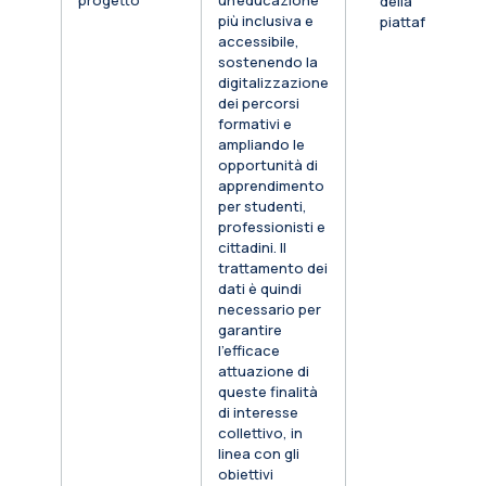
progetto
un’educazione
della
più inclusiva e
piattaforma
accessibile,
sostenendo la
digitalizzazione
dei percorsi
formativi e
ampliando le
opportunità di
apprendimento
per studenti,
professionisti e
cittadini. Il
trattamento dei
dati è quindi
necessario per
garantire
l’efficace
attuazione di
queste finalità
di interesse
collettivo, in
linea con gli
obiettivi