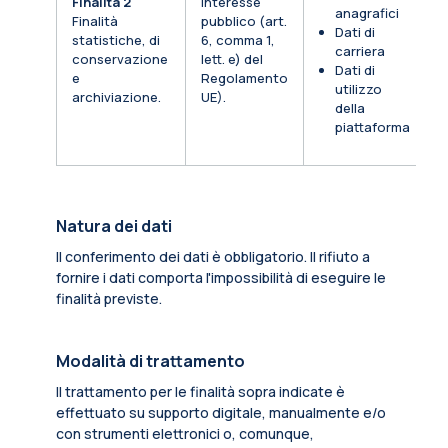
Finalità 2
Interesse
anagrafici
Finalità
pubblico (art.
Dati di
statistiche, di
6, comma 1,
carriera
conservazione
lett. e) del
Dati di
e
Regolamento
utilizzo
archiviazione.
UE).
della
piattaforma
Natura dei dati
Il conferimento dei dati è obbligatorio. Il rifiuto a
fornire i dati comporta l'impossibilità di eseguire le
finalità previste.
Modalità di trattamento
Il trattamento per le finalità sopra indicate è
effettuato su supporto digitale, manualmente e/o
con strumenti elettronici o, comunque,