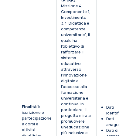
(PNRR),
Missione 4,
Componente 1,
Investimento
3.4 'Didattica e
competenze
universitarie', il
quale ha
l'obiettivo di
rafforzare il
sistema
educativo
attraverso
l’innovazione
digitale e
l’accesso alla
formazione
universitaria e
continua. In
Finalità 1
:
Dati
particolare, il
iscrizione e
identificativi
progetto mira a
partecipazione
Dati
promuovere
a corsi e
anagrafici
un’educazione
attività
Dati di
più inclusiva e
didattiche