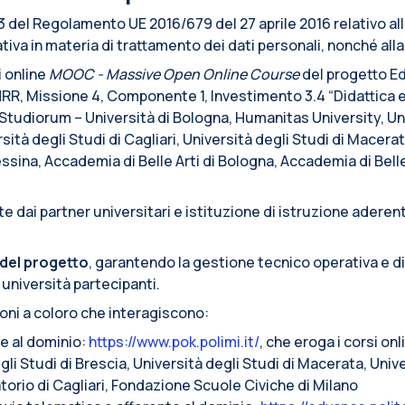
. 13 del Regolamento UE 2016/679 del 27 aprile 2016 relativo a
iva in materia di trattamento dei dati personali, nonché alla l
i online
MOOC - Massive Open Online Course
del progetto Ed
RR, Missione 4, Componente 1, Investimento 3.4 “Didattica 
r Studiorum – Università di Bologna, Humanitas University, Un
sità degli Studi di Cagliari, Università degli Studi di Macerat
Messina, Accademia di Belle Arti di Bologna, Accademia di Bell
 dai partner universitari e istituzione di istruzione aderent
del progetto
, garantendo la gestione tecnico operativa e d
 università partecipanti.
ioni a coloro che interagiscono:
te al dominio:
https://www.pok.polimi.it/
, che eroga i corsi on
li Studi di Brescia, Università degli Studi di Macerata, Unive
torio di Cagliari, Fondazione Scuole Civiche di Milano