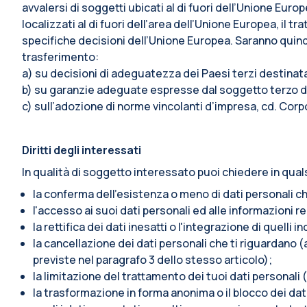
avvalersi di soggetti ubicati al di fuori dell’Unione Euro
localizzati al di fuori dell’area dell’Unione Europea, i
specifiche decisioni dell’Unione Europea. Saranno quindi 
trasferimento:
a) su decisioni di adeguatezza dei Paesi terzi destina
b) su garanzie adeguate espresse dal soggetto terzo de
c) sull’adozione di norme vincolanti d’impresa, cd. Corp
Diritti degli interessati
In qualità di soggetto interessato puoi chiedere in qual
la conferma dell’esistenza o meno di dati personali ch
l'accesso ai suoi dati personali ed alle informazioni re
la rettifica dei dati inesatti o l'integrazione di quelli i
la cancellazione dei dati personali che ti riguardano (a
previste nel paragrafo 3 dello stesso articolo);
la limitazione del trattamento dei tuoi dati personali (
la trasformazione in forma anonima o il blocco dei dati 