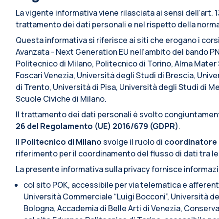
La vigente informativa viene rilasciata ai sensi dell’art
trattamento dei dati personali e nel rispetto della normat
Questa informativa si riferisce ai siti che erogano i cors
Avanzata - Next Generation EU nell’ambito del bando PN
Politecnico di Milano, Politecnico di Torino, Alma Mate
Foscari Venezia, Università degli Studi di Brescia, Univer
di Trento, Università di Pisa, Università degli Studi di 
Scuole Civiche di Milano.
Il trattamento dei dati personali è svolto congiuntamente
26 del Regolamento (UE) 2016/679 (GDPR)
.
Il
Politecnico di Milano
svolge il ruolo di
coordinatore 
riferimento per il coordinamento del flusso di dati tra le
La presente informativa sulla privacy fornisce informaz
col sito POK, accessibile per via telematica e afferen
Università Commerciale “Luigi Bocconi”, Università deg
Bologna, Accademia di Belle Arti di Venezia, Conserva